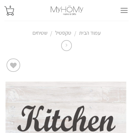
Ski
t
conten
עמוד הבית
טקסטיל
שטיחים
/
/
הוסף
לרשימת
המשאלות