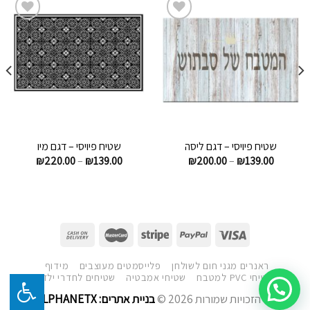
הוסף
הוסף
לרשימת
לרשימת
המשאלות
המשאלות
שטיח פיויסי – דגם ליסה
שטיח פיויסי – דגם מיו
₪
220.00
–
₪
139.00
₪
200.00
–
₪
139.00
ראנרים מגני חום לשולחן
פלייסמטים מעוצבים
מידוף
שטיחי PVC למטבח
שטיחי אמבטיה
שטיחים לחדרי ילדים
כל הזכויות שמורות 2026 ©
בניית אתרים: ALPHANETX