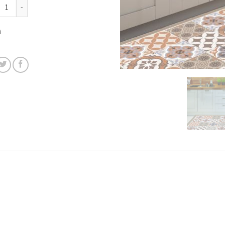
כמות
מ