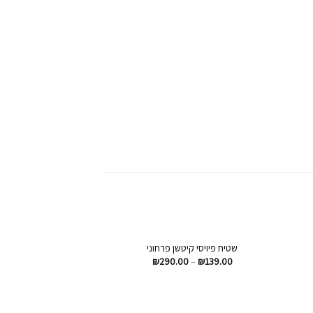
+
+
שטיח פיויסי קיטשן פרחוני
שטיח פיויסי 
הוסף
הוסף
380.00
₪
290.00
–
₪
139.00
רשימת
לרשימת
שאלות
המשאלות