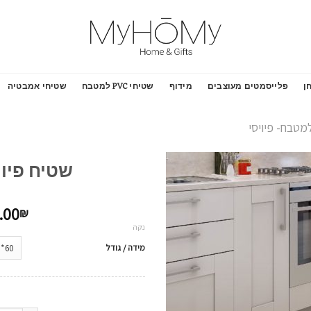
ן
פלייסמטים מעוצבים
מידוף
שטיחי PVC למטבח
שטיחי אמבטיה
מטבח- פיויסי
שטיח פיו
הוסף
.00
לרשימת
₪
המשאלות
נקה
מידה / גודל