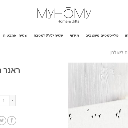
ן
פלייסמטים מעוצבים
מידוף
שטיחי PVC למטבח
שטיחי אמבטיה
ם לשולחן
ראנר מ
הוסף
לרשימת
המשאלות
כמות