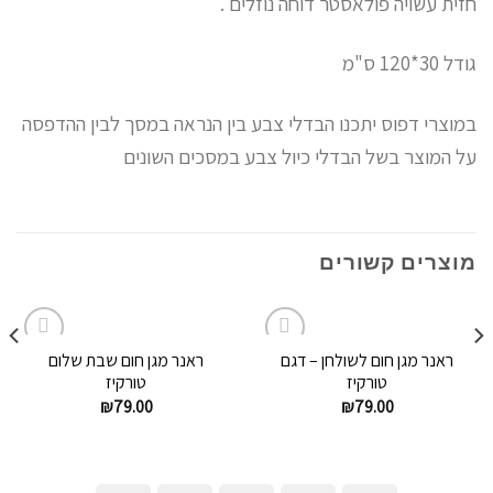
חזית עשויה פולאסטר דוחה נוזלים .
גודל 30*120 ס"מ
במוצרי דפוס יתכנו הבדלי צבע בין הנראה במסך לבין ההדפסה
על המוצר בשל הבדלי כיול צבע במסכים השונים
מוצרים קשורים
ראנר מגן חום לשולחן – דגם
ראנר מגן חום שבת שלום
הוסף
הוסף
טורקיז
טורקיז
לרשימת
לרשימת
המשאלות
המשאלות
₪
79.00
₪
79.00