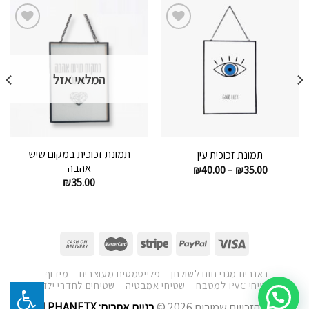
הוסף
הוסף
לרשימת
לרשימת
המשאלות
המשאלות
המלאי אזל
תמונת זכוכית במקום שיש
תמונת זכוכית עין
אהבה
₪
40.00
–
₪
35.00
₪
35.00
ראנרים מגני חום לשולחן
פלייסמטים מעוצבים
מידוף
שטיחי PVC למטבח
שטיחי אמבטיה
שטיחים לחדרי ילדים
כל הזכויות שמורות 2026 ©
בניית אתרים: ALPHANETX