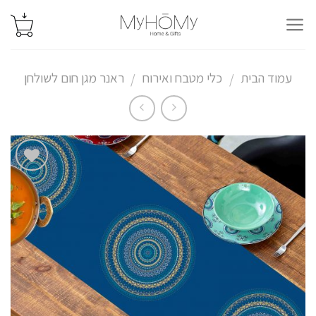
Ski
t
conten
עמוד הבית
כלי מטבח ואירוח
ראנר מגן חום לשולחן
/
/
הוסף
לרשימת
המשאלות