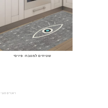
שטיחים למטבח- פיויסי
ראנרים מגני 